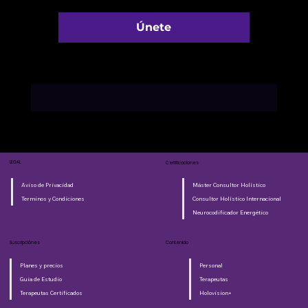
Únete
LEGAL
Certificaciones
Aviso de Privacidad
Máster Consultor Holístico
Terminos y Condiciones
Consultor Holístico Internacional
Neurocodificador Energético
Suscripciónes
Contenido
Planes y precios
Personal
Guia de Estudio
Terapeutas
Terapeutas Certificados
Holovision+