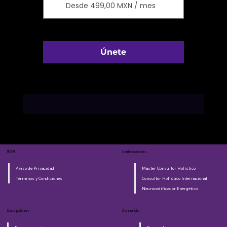
Desde 499,00 MXN / mes
Únete
LEGAL
Certificaciones
Aviso de Privacidad
Máster Consultor Holístico
Terminos y Condiciones
Consultor Holístico Internacional
Neurocodificador Energético
Suscripciónes
Contenido