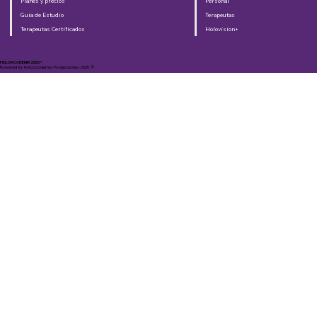
Planes y precios
Personal
Guia de Estudio
Terapeutas
Terapeutas Certificados
Holovision+
HOLOACADEMIA 2025®​
Powered By Holoacademia Producciones 2025 ©