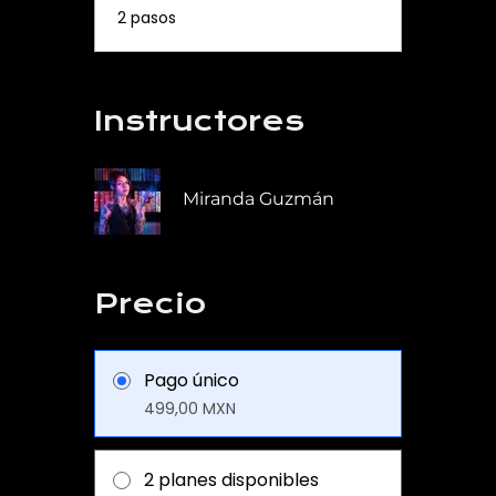
.
2 pasos
Instructores
Miranda Guzmán
Precio
Pago único
499,00 MXN
2 planes disponibles