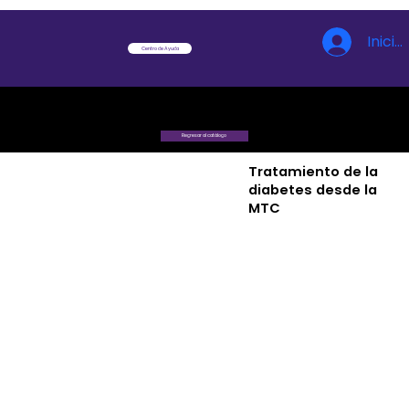
Inicia
Centro de Ayuda
Regresar al catálogo
Tratamiento de la
diabetes desde la
MTC