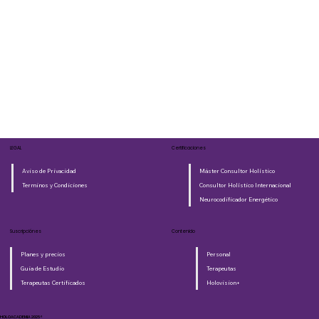
LEGAL
Certificaciones
Aviso de Privacidad
Máster Consultor Holístico
Terminos y Condiciones
Consultor Holístico Internacional
Neurocodificador Energético
Suscripciónes
Contenido
Planes y precios
Personal
Guia de Estudio
Terapeutas
Terapeutas Certificados
Holovision+
HOLOACADEMIA 2025®​