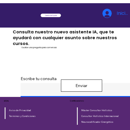
Inicia
Centro de Ayuda
Consulta nuestro nuevo asistente IA, que te
ayudará con cualquier asunto sobre nuestros
cursos.
Escribe una pregunta para comenzar.
Escribe tu consulta
Enviar
LEGAL
Certificaciones
Aviso de Privacidad
Máster Consultor Holístico
Terminos y Condiciones
Consultor Holístico Internacional
Neurocodificador Energético