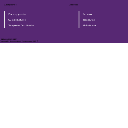
Suscripciónes
Contenido
Planes y precios
Personal
Guia de Estudio
Terapeutas
Terapeutas Certificados
Holovision+
HOLOACADEMIA 2025®​
Powered By Holoacademia Producciones 2025 ©