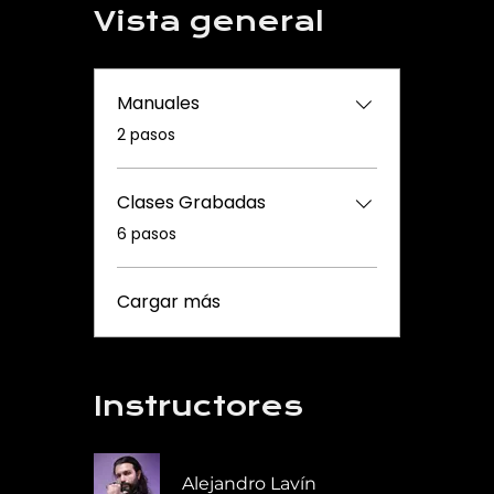
Vista general
Manuales
.
2 pasos
Clases Grabadas
.
6 pasos
Cargar más
Instructores
Alejandro Lavín