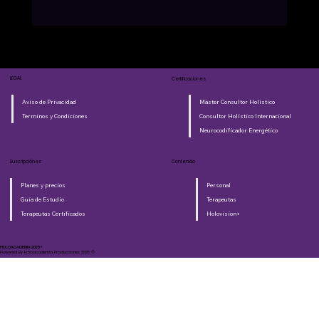
LEGAL
Certificaciones
Aviso de Privacidad
Máster Consultor Holístico
Terminos y Condiciones
Consultor Holístico Internacional
Neurocodificador Energético
Suscripciónes
Contenido
Planes y precios
Personal
Guia de Estudio
Terapeutas
Terapeutas Certificados
Holovision+
HOLOACADEMIA 2025®​
Powered By Holoacademia Producciones 2025 ©