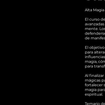
Alta Magia
El curso d
avanzadas 
mente. Los
defenderse 
de manifes
El objetivo
para altera
influencia
magia, cóm
para transf
Al finaliza
mágicas pa
fortalecer
magia para
espiritual.
Temario de