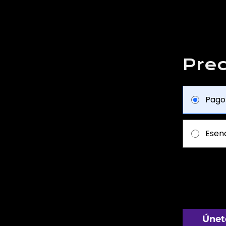
Prec
Pago
Esenc
Únet