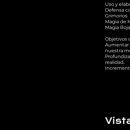
Uso y elab
Defensa co
Grimorios
Magia de M
Magia Roja
Objetivos 
Aumentar e
nuestra m
Profundiza
realidad.
Incrementa
Vist