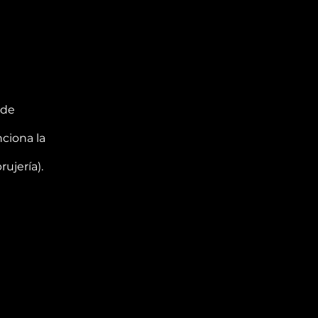
 de
ciona la
ujería).