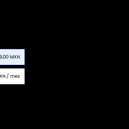
9,00 MXN
XN / mes