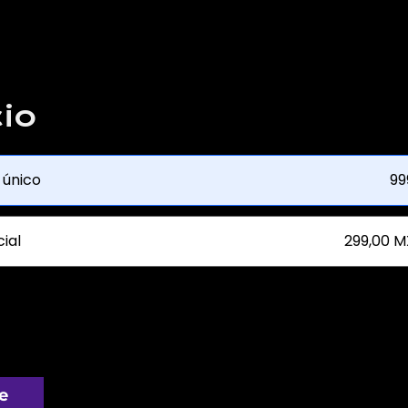
io
 único
99
ial
299,00 M
e