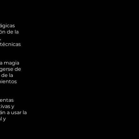
ágicas
ón de la
,
 técnicas
 la magia
egerse de
 de la
mientos
ientas
ivas y
n a usar la
l y