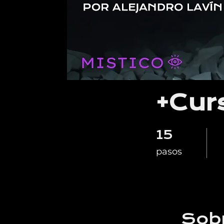
+Cur
15
15 pasos
pasos
Sob