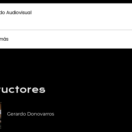
do Audiovisual
 más
ructores
Gerardo Donovarros