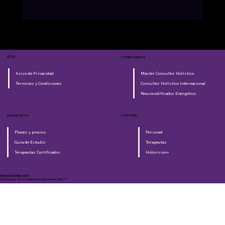
LEGAL
Certificaciones
Aviso de Privacidad
Máster Consultor Holístico
Terminos y Condiciones
Consultor Holístico Internacional
Neurocodificador Energético
Suscripciónes
Contenido
Planes y precios
Personal
Guia de Estudio
Terapeutas
Terapeutas Certificados
Holovision+
HOLOACADEMIA 2025®​
Powered By Holoacademia Producciones 2025 ©