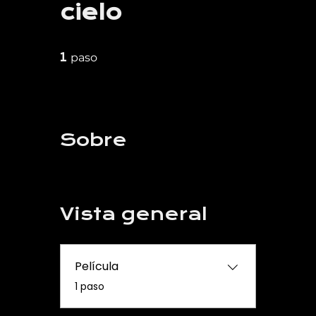
cielo
1 paso
1
paso
Sobre
Vista general
Película
.
1 paso