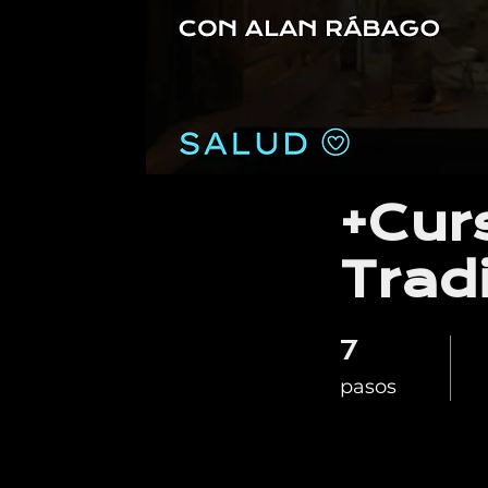
+Cur
Trad
7
7 pasos
pasos