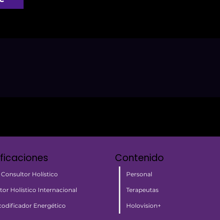
ificaciones
Contenido
Personal
 Consultor Holístico
Terapeutas
tor Holístico Internacional
Holovision+
odificador Energético