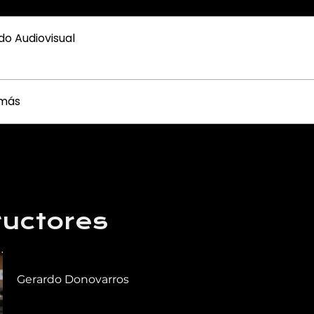
do Audiovisual
 más
ructores
Gerardo Donovarros