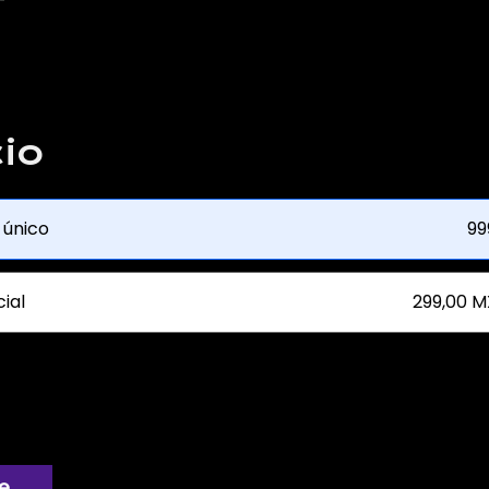
io
 único
99
ial
299,00 M
e