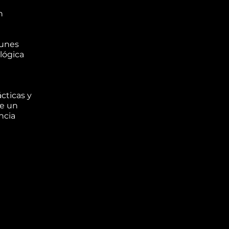
n
munes
lógica
cticas y
de un
ncia