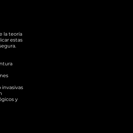
 la teoría
licar estas
segura.
ntura
unes
 invasivas
n
ógicos y