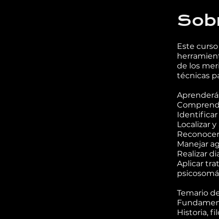
Sob
Este curso
herramienta
de los meri
técnicas p
Aprenderás
Comprender
Identifica
Localizar y
Reconocer 
Manejar ag
Realizar d
Aplicar tr
psicosomá
Temario de
Fundamento
Historia, f