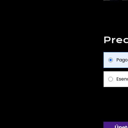
Prec
Pago
Esenc
Únet