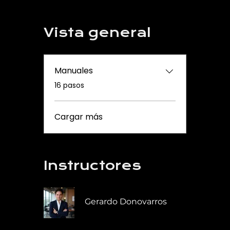
Vista general
Manuales
.
16 pasos
Cargar más
Instructores
Gerardo Donovarros