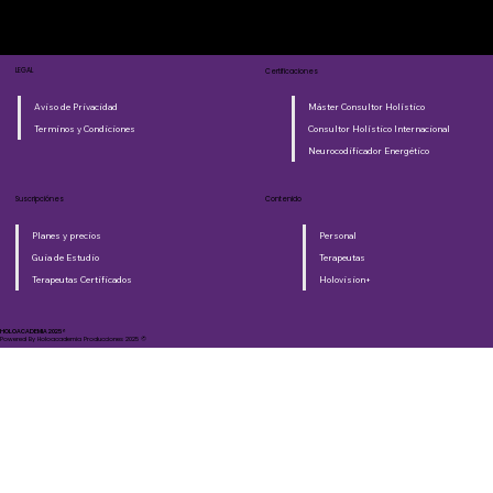
LEGAL
Certificaciones
Aviso de Privacidad
Máster Consultor Holístico
Terminos y Condiciones
Consultor Holístico Internacional
Neurocodificador Energético
Suscripciónes
Contenido
Planes y precios
Personal
Guia de Estudio
Terapeutas
Terapeutas Certificados
Holovision+
HOLOACADEMIA 2025®​
Powered By Holoacademia Producciones 2025 ©