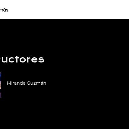
 más
ructores
Miranda Guzmán