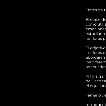
Flores de 
El curso d
cómo utiliz
emociones 
estudiante
las flores 
El objetiv
las flores
abordarán 
los difere
adecuadas 
Al finaliza
de Bach ta
el equilibr
Temario de
Introducció