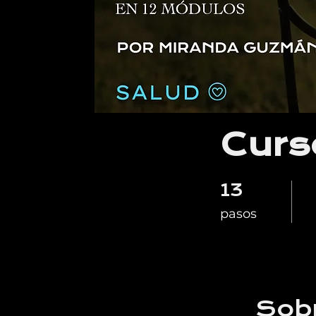
Curs
13
13 pasos
pasos
Sob