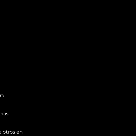
ra
cias
a otros en