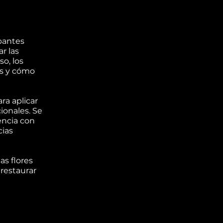
ipantes
r las
o, los
es y cómo
ra aplicar
ionales. Se
encia con
cias
as flores
 restaurar