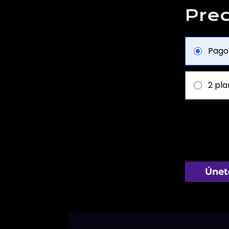
Prec
Pago
2 pla
Únet