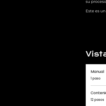
su proceso
Este es un
Vist
Manual
.
1 paso
Conteni
.
12 pasos