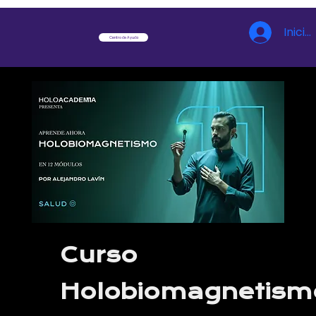
Inicia
Centro de Ayuda
Curso
Holobiomagnetism