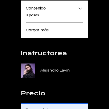
Contenido
.
9 pasos
Cargar más
Instructores
Alejandro Lavín
Precio