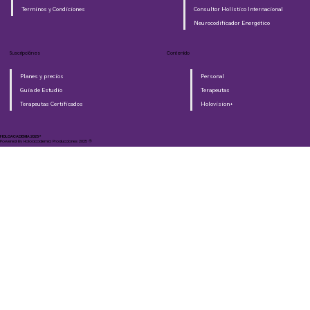
Terminos y Condiciones
Consultor Holístico Internacional
Neurocodificador Energético
Suscripciónes
Contenido
Planes y precios
Personal
Guia de Estudio
Terapeutas
Terapeutas Certificados
Holovision+
HOLOACADEMIA 2025®​
Powered By Holoacademia Producciones 2025 ©