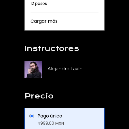
.
12 pasos
Cargar más
Instructores
Alejandro Lavín
Precio
Pago único
4999,00 MXN