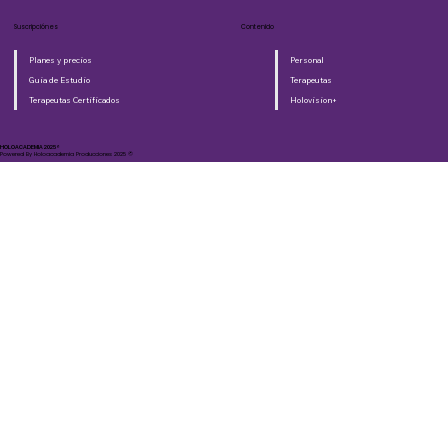
Suscripciónes
Contenido
Planes y precios
Personal
Guia de Estudio
Terapeutas
Terapeutas Certificados
Holovision+
HOLOACADEMIA 2025®​
Powered By Holoacademia Producciones 2025 ©