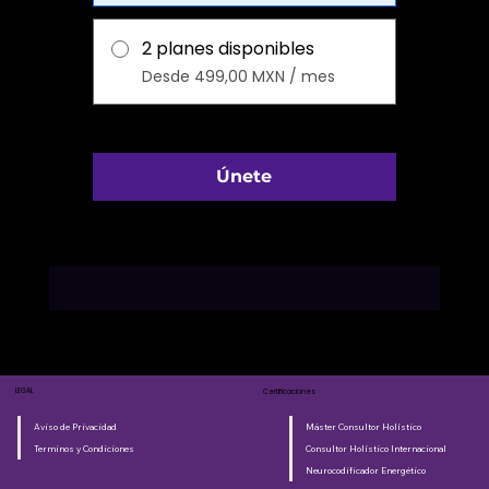
2 planes disponibles
Desde 499,00 MXN / mes
Únete
LEGAL
Certificaciones
Aviso de Privacidad
Máster Consultor Holístico
Terminos y Condiciones
Consultor Holístico Internacional
Neurocodificador Energético