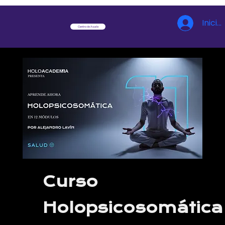
Inicia
Centro de Ayuda
Curso
Holopsicosomática