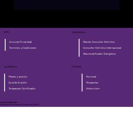
LEGAL
Certificaciones
Aviso de Privacidad
Máster Consultor Holístico
Terminos y Condiciones
Consultor Holístico Internacional
Neurocodificador Energético
Suscripciónes
Contenido
Planes y precios
Personal
Guia de Estudio
Terapeutas
Terapeutas Certificados
Holovision+
HOLOACADEMIA 2025®​
Powered By Holoacademia Producciones 2025 ©