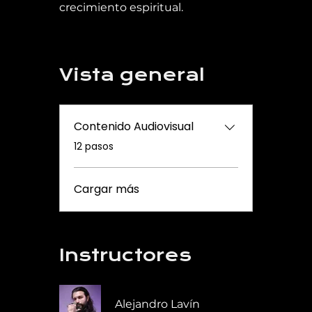
crecimiento espiritual.
Vista general
Contenido Audiovisual
.
12 pasos
Cargar más
Instructores
Alejandro Lavín