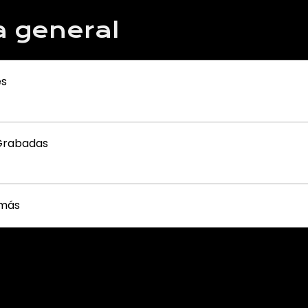
a general
es
Grabadas
 más