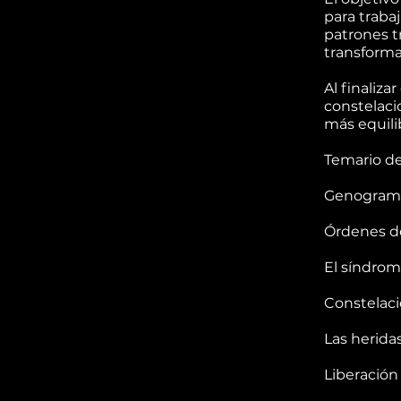
para trabaj
patrones t
transforma
Al finaliza
constelaci
más equilib
Temario de
Genograma
Órdenes d
El síndrom
Constelaci
Las heridas
Liberación