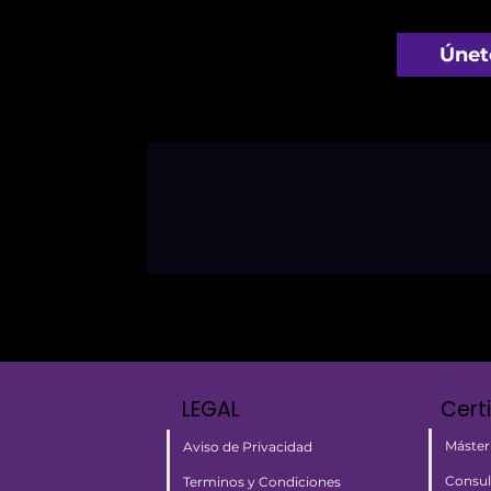
Únet
LEGAL
Cert
Máster
Aviso de Privacidad
Consul
Terminos y Condiciones