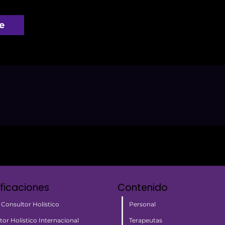
e
ificaciones
Contenido
Personal
 Consultor Holístico
Terapeutas
tor Holístico Internacional