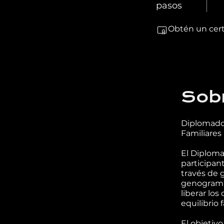
pasos
Obtén un cert
Sob
Diplomado 
Familiares
El Diploma
participan
través de 
genograma,
liberar los
equilibrio 
El objetiv