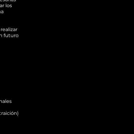
ar los
na
realizar
n futuro
nales
traición)