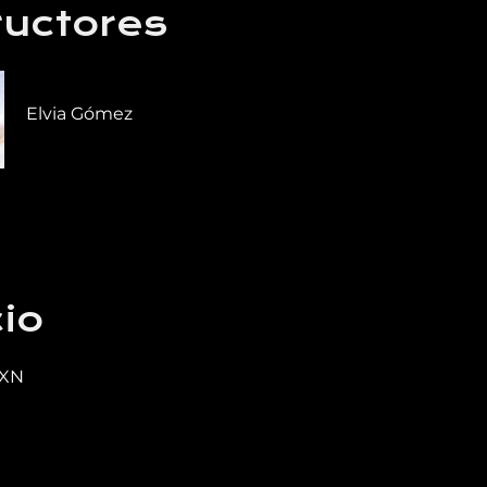
ructores
Elvia Gómez
io
MXN