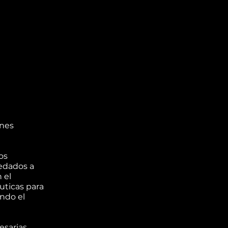
ones
os
edados a
 el
uticas para
ando el
esarias