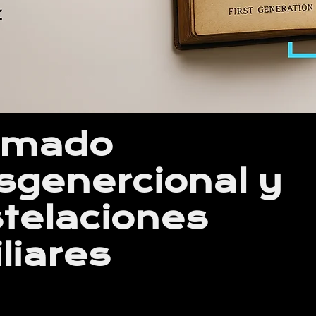
omado
sgenercional y
telaciones
liares