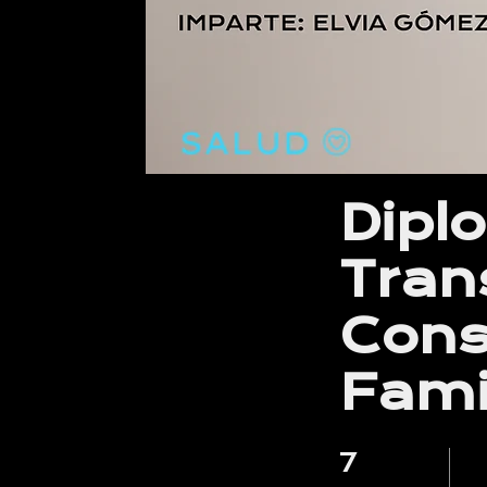
Dipl
Tran
Cons
Fami
7
7 pasos