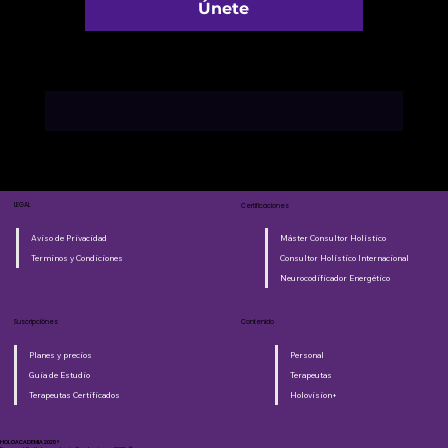
Únete
LEGAL
Certificaciones
Aviso de Privacidad
Máster Consultor Holístico
Terminos y Condiciones
Consultor Holístico Internacional
Neurocodificador Energético
Suscripciónes
Contenido
Planes y precios
Personal
Guia de Estudio
Terapeutas
Terapeutas Certificados
Holovision+
HOLOACADEMIA 2025®​