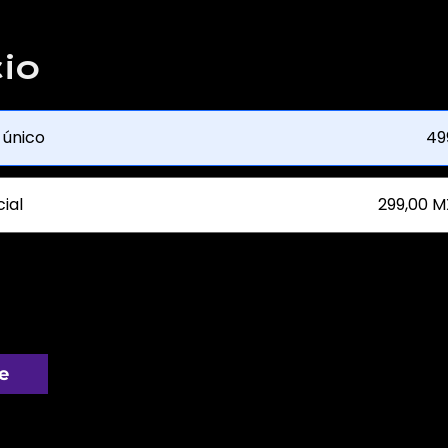
io
 único
49
ial
299,00 M
e