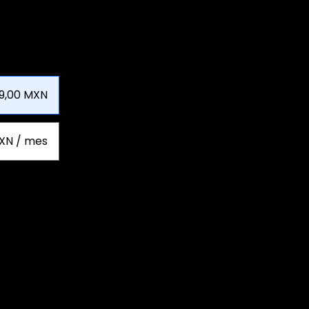
9,00 MXN
XN / mes