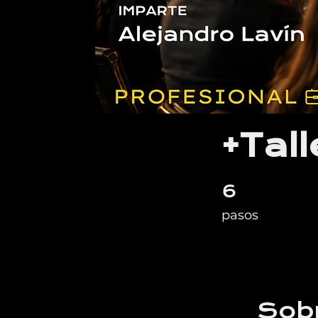
+Tal
6
6 pasos
pasos
Sob