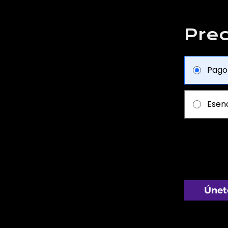
Prec
Pago
Esenc
Únet