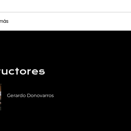
 más
ructores
Gerardo Donovarros