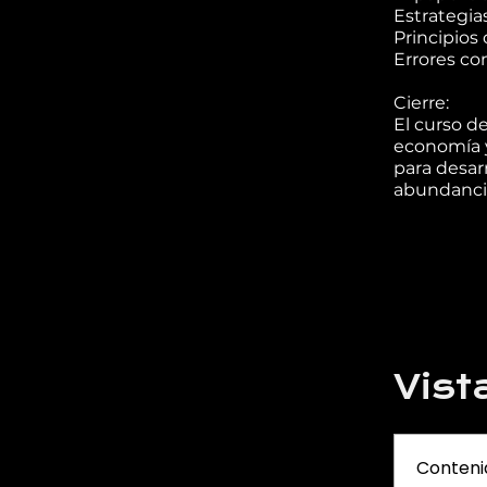
Estrategia
Principios
Errores co
Cierre:
El curso d
economía y
para desar
abundancia
Vist
Conteni