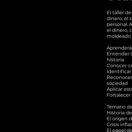
El taller d
dinero, el
personal. 
el dinero, 
moldeado 
Aprenderás
Entender la
historia
Conocer có
Identificar
Reconocer 
sociedad
Aplicar es
Fortalecer
Temario de
Historia d
El origen d
Crisis infl
El papel d