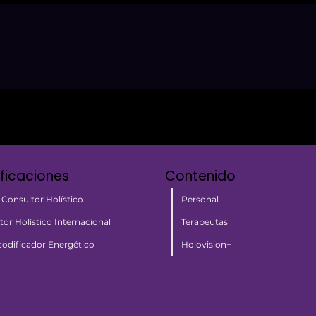
ificaciones
Contenido
Personal
 Consultor Holístico
Terapeutas
tor Holístico Internacional
Holovision+
odificador Energético