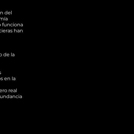
en del
omía
o funciona
cieras han
o de la
s
s en la
ero real
abundancia