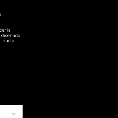
a
er la
n diseñada
lidad y