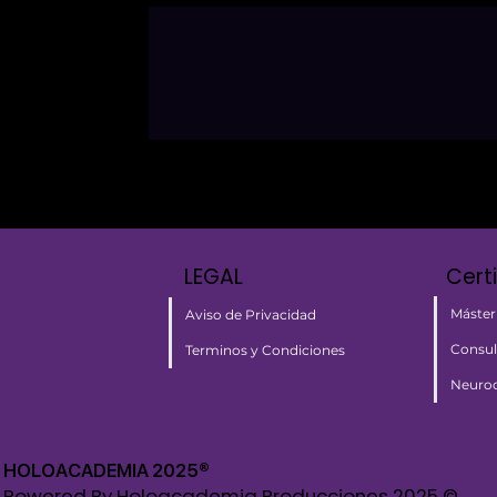
LEGAL
Cert
Máster
Aviso de Privacidad
Consul
Terminos y Condiciones
Neuroc
HOLOACADEMIA 2025®​
Powered By Holoacademia Producciones 2025 ©