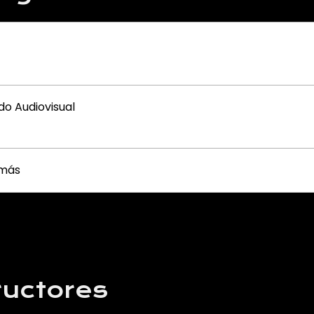
do Audiovisual
 más
ructores