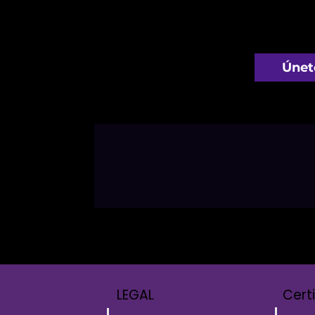
Únet
LEGAL
Cert