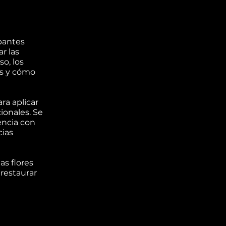
ipantes
r las
o, los
es y cómo
ra aplicar
ionales. Se
encia con
cias
as flores
 restaurar