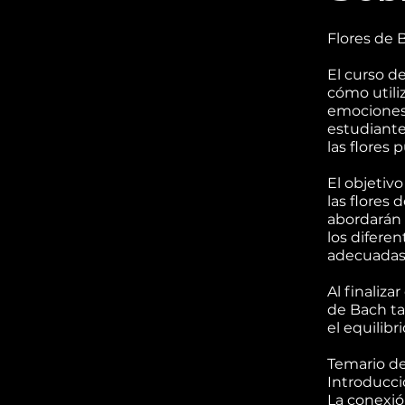
Flores de 
El curso d
cómo utiliz
emociones 
estudiante
las flores 
El objetiv
las flores
abordarán 
los difere
adecuadas 
Al finaliza
de Bach ta
el equilibr
Temario de
Introducció
La conexió