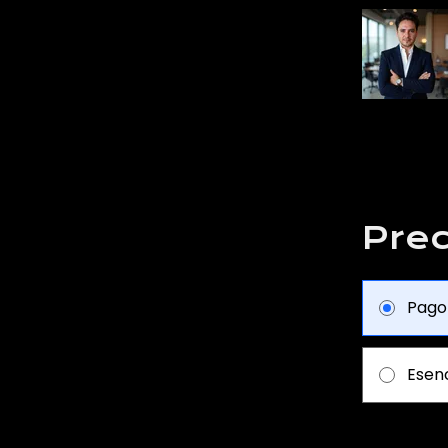
Prec
Pago
Esenc