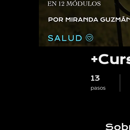
+Cur
13
13 pasos
pasos
Sob