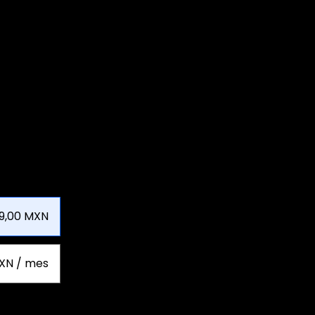
9,00 MXN
XN / mes