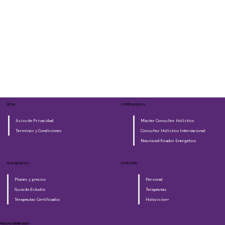
LEGAL
Certificaciones
Aviso de Privacidad
Máster Consultor Holístico
Terminos y Condiciones
Consultor Holístico Internacional
Neurocodificador Energético
Suscripciónes
Contenido
Planes y precios
Personal
Guia de Estudio
Terapeutas
Terapeutas Certificados
Holovision+
HOLOACADEMIA 2025®​