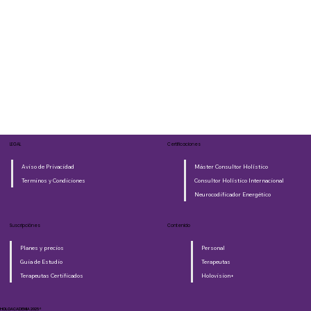
LEGAL
Certificaciones
Aviso de Privacidad
Máster Consultor Holístico
Terminos y Condiciones
Consultor Holístico Internacional
Neurocodificador Energético
Suscripciónes
Contenido
Planes y precios
Personal
Guia de Estudio
Terapeutas
Terapeutas Certificados
Holovision+
HOLOACADEMIA 2025®​