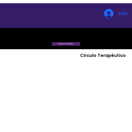
Inicia
Regresar al catálogo
Círculo Terapéutico