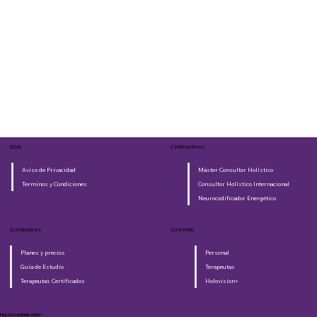
LEGAL
Certificaciones
Aviso de Privacidad
Máster Consultor Holístico
Terminos y Condiciones
Consultor Holístico Internacional
Neurocodificador Energético
Suscripciónes
Contenido
Planes y precios
Personal
Guia de Estudio
Terapeutas
Terapeutas Certificados
Holovision+
HOLOACADEMIA 2025®​