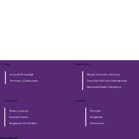
LEGAL
Certificaciones
Aviso de Privacidad
Máster Consultor Holístico
Terminos y Condiciones
Consultor Holístico Internacional
Neurocodificador Energético
Suscripciónes
Contenido
Planes y precios
Personal
Guia de Estudio
Terapeutas
Terapeutas Certificados
Holovision+
HOLOACADEMIA 2025®​