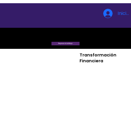
Inicia
Regresar al catálogo
Transformación
Financiera