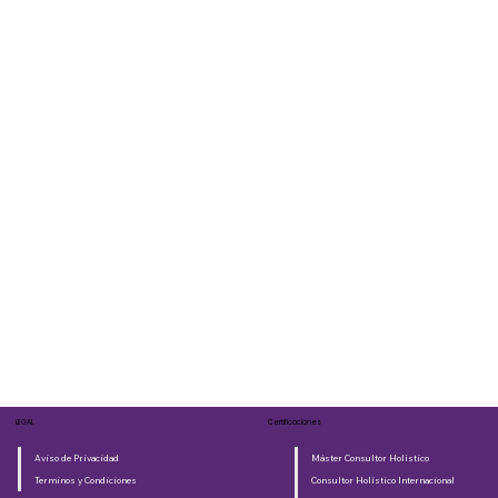
LEGAL
Certificaciones
Aviso de Privacidad
Máster Consultor Holístico
Terminos y Condiciones
Consultor Holístico Internacional