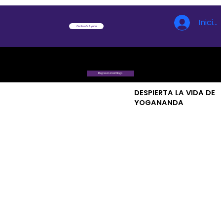
Inicia
Centro de Ayuda
Regresar al catálogo
DESPIERTA LA VIDA DE
YOGANANDA