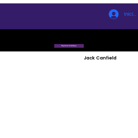
Inicia
Regresar al catálogo
Jack Canfield