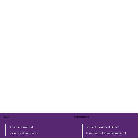
LEGAL
Certificaciones
Aviso de Privacidad
Máster Consultor Holístico
Terminos y Condiciones
Consultor Holístico Internacional