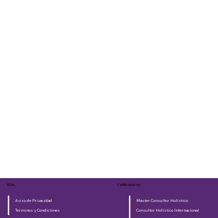
LEGAL
Certificaciones
Aviso de Privacidad
Máster Consultor Holístico
Terminos y Condiciones
Consultor Holístico Internacional