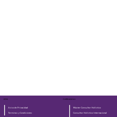
LEGAL
Certificaciones
Aviso de Privacidad
Máster Consultor Holístico
Terminos y Condiciones
Consultor Holístico Internacional