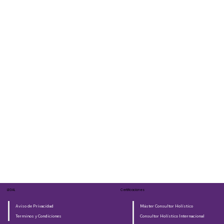
LEGAL
Certificaciones
Aviso de Privacidad
Máster Consultor Holístico
Terminos y Condiciones
Consultor Holístico Internacional