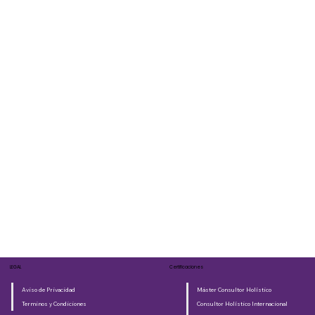
LEGAL
Certificaciones
Aviso de Privacidad
Máster Consultor Holístico
Terminos y Condiciones
Consultor Holístico Internacional