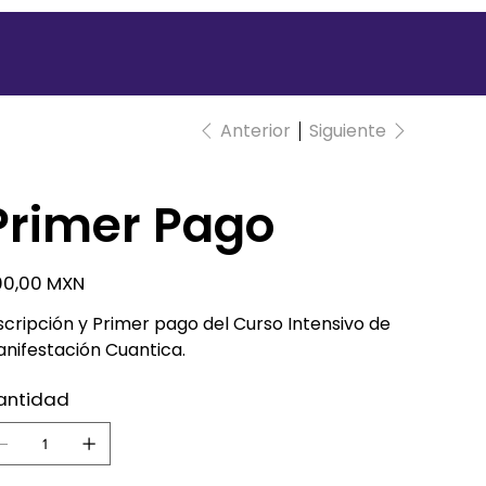
Anterior
Siguiente
Primer Pago
io
00,00 MXN
scripción y Primer pago del Curso Intensivo de
nifestación Cuantica.
antidad