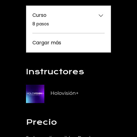
Curso
.
8 pasos
Cargar más
Instructores
Holovisión+
Precio