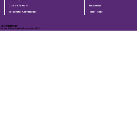
Guia de Estudio
Terapeutas
Terapeutas Certificados
Holovision+
HOLOACADEMIA 2025®​
Powered By Holoacademia Producciones 2025 ©