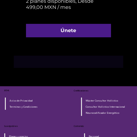
2 planes disponibles, Desde
499,00 MXN / mes
Únete
LEGAL
Certificaciones
Aviso de Privacidad
Máster Consultor Holístico
Terminos y Condiciones
Consultor Holístico Internacional
Neurocodificador Energético
Suscripciónes
Contenido
Planes y precios
Personal