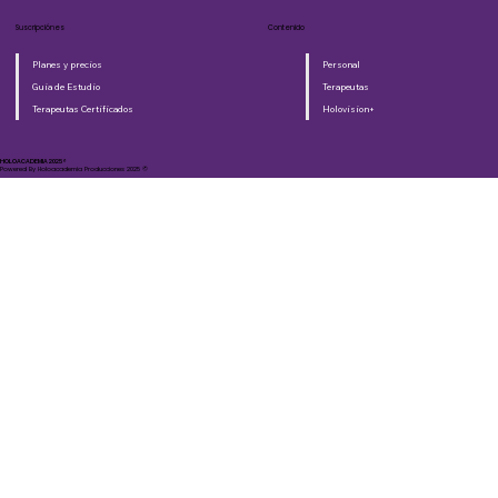
Suscripciónes
Contenido
Planes y precios
Personal
Guia de Estudio
Terapeutas
Terapeutas Certificados
Holovision+
HOLOACADEMIA 2025®​
Powered By Holoacademia Producciones 2025 ©