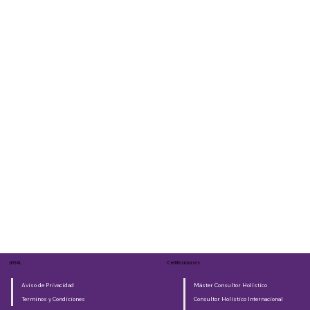
LEGAL
Certificaciones
Aviso de Privacidad
Máster Consultor Holístico
Terminos y Condiciones
Consultor Holístico Internacional