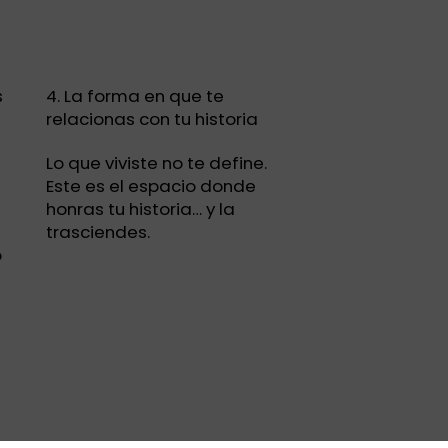
s
4. La forma en que te
relacionas con tu historia
Lo que viviste no te define.
Este es el espacio donde
honras tu historia… y la
trasciendes.
o