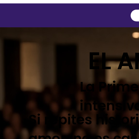
EL 
La Prime
intensiv
Si repites histor
amor, no es cas