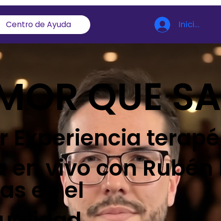
Iniciar ses
Centro de Ayuda
AMOR QUE S
r Experiencia terapé
a en vivo con Rubén
ias en el
ualidad,