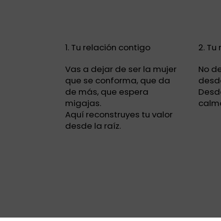
1. Tu relación contigo
2. T
Vas a dejar de ser la mujer
No de
que se conforma, que da
desde
de más, que espera
Desde
migajas.
calma
Aquí reconstruyes tu valor
desde la raíz.