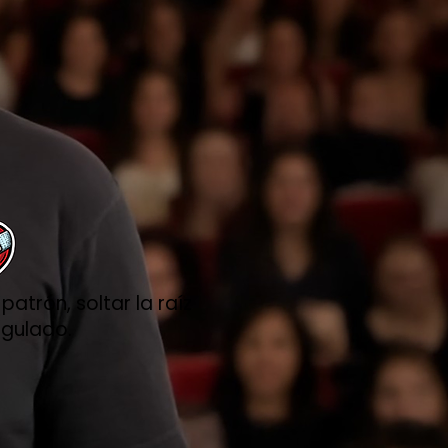
trón, soltar la raíz
egulado.