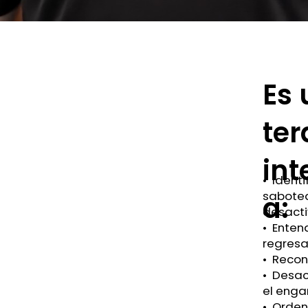
Es 
ter
int
•⁠ ⁠Iden
sabotea
a:
desacti
•⁠ ⁠⁠Ent
regresa
•⁠ ⁠⁠Rec
•⁠ ⁠⁠De
el enga
•⁠ ⁠⁠Or