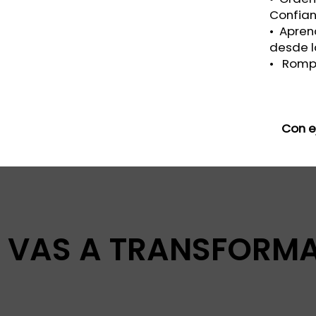
Confian
•⁠ ⁠⁠Apr
desde l
•⁠ ⁠⁠ Ro
Con ej
E VAS A TRANSFORMA