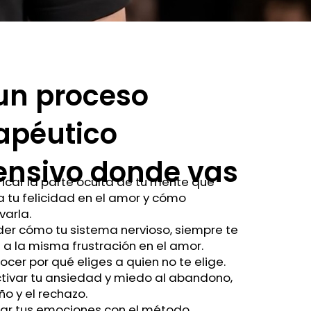
un proceso
apéutico
ensivo donde vas
tificar la parte oculta de tu mente que
 tu felicidad en el amor y cómo
varla.
ender cómo tu sistema nervioso, siempre te
 a la misma frustración en el amor.
onocer por qué eliges a quien no te elige.
sactivar tu ansiedad y miedo al abandono,
ño y el rechazo.
denar tus emociones con el método