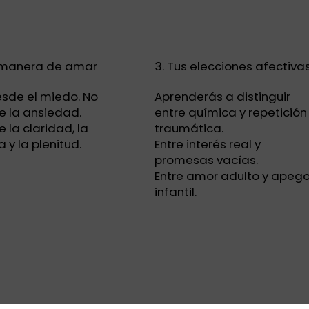
u manera de amar
3. Tus elecciones afectiva
sde el miedo. No
Aprenderás a distinguir
 la ansiedad.
entre química y repetición
 la claridad, la
traumática.
 y la plenitud.
Entre interés real y
promesas vacías.
Entre amor adulto y apeg
infantil.