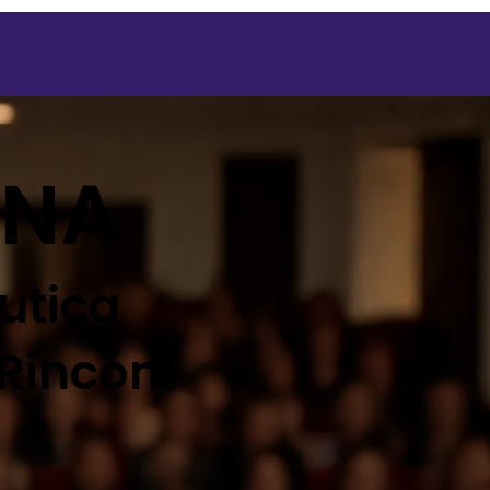
ión
ANA
utica
 Rincón