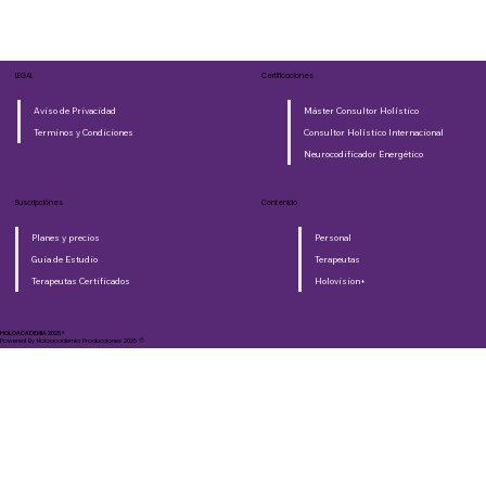
LEGAL
Certificaciones
Aviso de Privacidad
Máster Consultor Holístico
Terminos y Condiciones
Consultor Holístico Internacional
Neurocodificador Energético
Suscripciónes
Contenido
Planes y precios
Personal
Guia de Estudio
Terapeutas
Terapeutas Certificados
Holovision+
HOLOACADEMIA 2025®​
Powered By Holoacademia Producciones 2025 ©