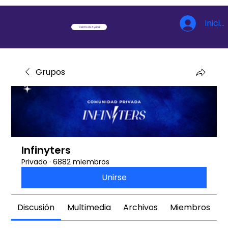
Inicia
Centro de Ayuda
Grupos
Infinyters
Privado
·
6882 miembros
Unirse
Discusión
Multimedia
Archivos
Miembros
A