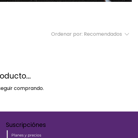
Ordenar por:
Recomendados
oducto...
 seguir comprando.
Suscripciónes
Planes y precios