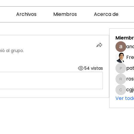
Archivos
Miembros
Acerca de
Miembr
and
ió al grupo.
Fre
pa
54 vistas
paty.p
ro
rosama
cgj
cgjr251
Ver tod