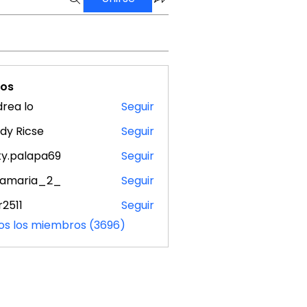
os
rea lo
Seguir
dy Ricse
Seguir
ty.palapa69
Seguir
alapa69
samaria_2_
Seguir
ria_2_
r2511
Seguir
1
os los miembros (3696)