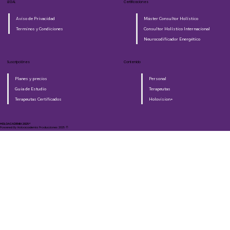
LEGAL
Certificaciones
Aviso de Privacidad
Máster Consultor Holístico
Terminos y Condiciones
Consultor Holístico Internacional
Neurocodificador Energético
Suscripciónes
Contenido
Planes y precios
Personal
Guia de Estudio
Terapeutas
Terapeutas Certificados
Holovision+
HOLOACADEMIA 2025®​
Powered By Holoacademia Producciones 2025 ©